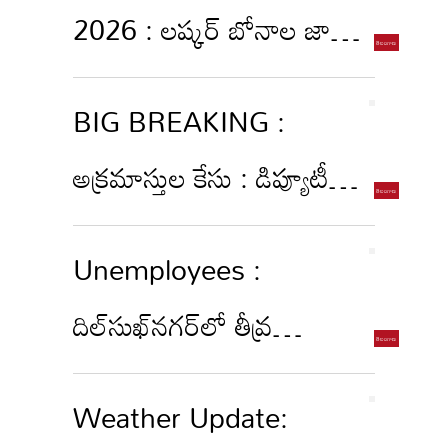
2026 : లష్కర్ బోనాల జాతర
2026...ఉత్సవాల షెడ్యూల్
BIG BREAKING :
విడుదల!
అక్రమాస్తుల కేసు : డిప్యూటీ
డైరెక్టర్ నరహరి అరెస్ట్!
Unemployees :
దిల్‌సుఖ్‌నగర్‌లో తీవ్ర
ఉద్రిక్తత..నిరుద్యోగుల మెరుపు
Weather Update:
ధర్నా