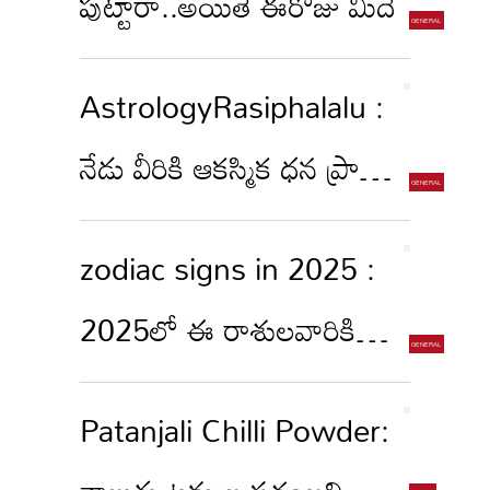
పుట్టారా..అయితే ఈరోజు మీదే
AstrologyRasiphalalu :
నేడు వీరికి ఆకస్మిక ధన ప్రాప్తి..
ఏ రాశివారికంటే...
zodiac signs in 2025 :
2025లో ఈ రాశులవారికి
పండుగే పండుగ..ఎందుకో
Patanjali Chilli Powder:
తెలుసా?