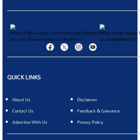
QUICK LINKS
మా వార్తాలేఖకు సభ్యత్వాన్ని
పొందండి!
About Us
Disclaimer
Contact Us
Feedback & Grievance
ప్రత్యేకమైన ఆఫర్‌లు మరియు తాజా వార్తలను పొందిన
Advertise With Us
Privacy Policy
మొదటి వ్యక్తి అవ్వండి