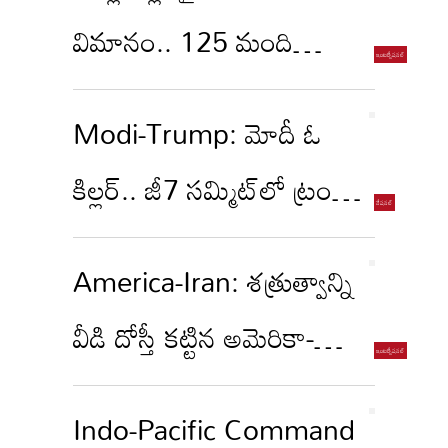
మళ్లీ దాడులే!
విమానం.. 125 మంది
ప్రయాణికులు.. ఆ తర్వాత
Modi-Trump: మోదీ ఓ
ఏమైందంటే?
కిల్లర్.. జీ7 సమ్మిట్‌లో ట్రంప్
సంచలన వ్యాఖ్యలు
America-Iran: శత్రుత్వాన్ని
వీడి దోస్తీ కట్టిన అమెరికా-
ఇరాన్.. 14 సూత్రాలతో
Indo-Pacific Command