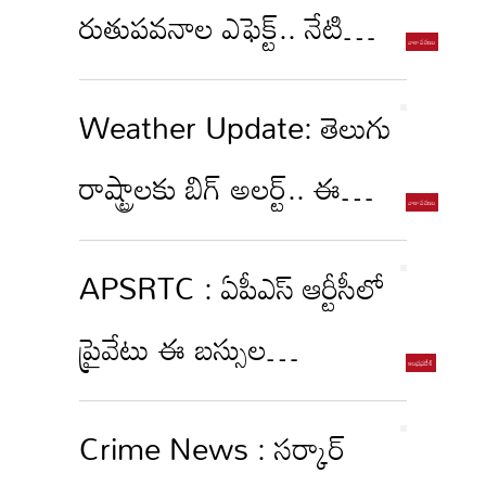
రుతుపవనాల ఎఫెక్ట్.. నేటి
నుంచి ఈ జిల్లాల్లో భారీ వర్షాలు
Weather Update: తెలుగు
రాష్ట్రాలకు బిగ్ అలర్ట్.. ఈ
జిల్లాల్లో భారీ వర్షాలు.. ఇక
APSRTC : ఏపీఎస్‌ ఆర్టీసీలో
దంచుడే దంచుడు
ప్రైవేటు ఈ బస్సుల
ప్రవేశం...కార్మిక సంఘాల
Crime News : సర్కార్‌
ఆందోళన బాట