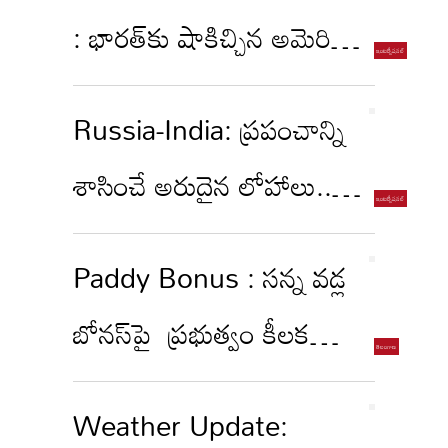
చారిత్రాత్మక ఒప్పందం!
: భారత్‌కు షాకిచ్చిన అమెరికా
: 'ఇండో' పదం తొలగింపు,
Russia-India: ప్రపంచాన్ని
వివాదాస్పద మ్యాప్..
శాసించే అరుదైన లోహాలు..
రష్యాతో భారత్ సీక్రెట్ డీల్!
Paddy Bonus : సన్న వడ్ల
బోనస్‌పై ప్రభుత్వం కీలక
నిర్ణయం..ఆ ఏడు రకాలకు
Weather Update:
మాత్రమే..కారణం ఏంటంటే?