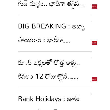
గుడ్ న్యూస్.. భారీగా తగ్గిన
బంగారం ధరలు
BIG BREAKING : అబ్బా
సాయిరాం : భారీగా
పడిపోయిన గోల్డ్ రేట్స్..
రూ.5 లక్షలతో కొత్త ఇళ్లు..
హైదరాబాద్ లో తులం
కేవలం 12 రోజుల్లోనే..
ఎంతంటే?
ఎలాగంటే?
Bank Holidays : జూన్