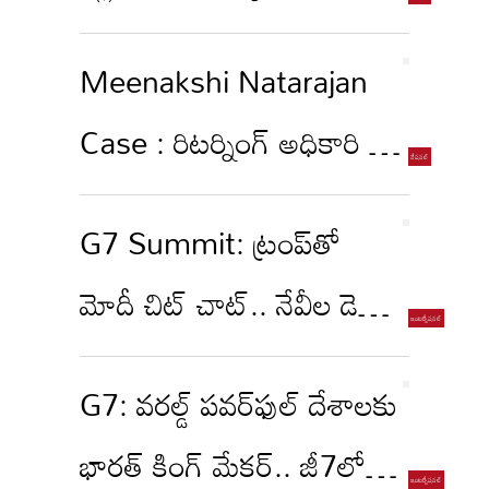
'ఇండో' పదాన్ని
సంచలన వ్యాఖ్యలు
తొలగించిందా?
టెక్నాలజీ
Meenakshi Natarajan
స్పోర్ట్స్
Case : రిటర్నింగ్‌ అధికారి vs
వీడియోస్
ప్రజాస్వామ్యం
మరిన్ని
G7 Summit: ట్రంప్‌తో
మోదీ చిట్ చాట్.. నేవీల డెడ్
Authors
నుంచి ట్రేడ్ డీల్ దాకా.. జీ7లో
G7: వరల్డ్ పవర్‌ఫుల్ దేశాలకు
ఏం చర్చించారంటే?
భారత్ కింగ్ మేకర్.. జీ7లో