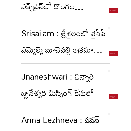
ఎక్స్‌ప్రెస్‌లో దొంగల
హల్‌చల్‌... పోలీసుల ఫైరింగ్‌
Srisailam : శ్రీశైలంలో వైసీపీ
ఎమ్మెల్యే బూచేపల్లి అక్రమాలు..
దేవస్థానం కాటేజీల కబ్జా?
Jnaneshwari : చిన్నారి
జ్ఞానేశ్వరి మిస్సింగ్ కేసులో బిగ్
ట్విస్ట్.. చనిపోయిన కుక్క!
Anna Lezhneva : పవన్