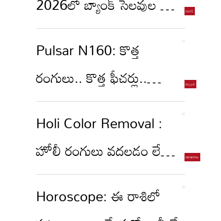
2026లో బ్యాంక్ సెలవుల లిస్ట్:
ఏకంగా 11 రోజులు బంద్!
Pulsar N160: కొత్త
రంగులు.. కొత్త ఫీచర్లు..
2026 న్యూ పల్సర్ N160
Holi Color Removal :
లుక్ చూసేయండి!
హోలీ రంగులు వదలడం లేదా?
ఇలా చేసి చూడండి
Horoscope: ఈ రాశిలో