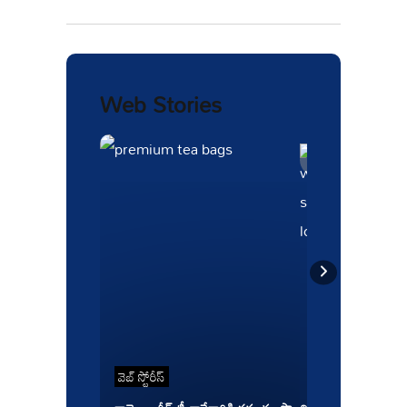
ఎందుకంత ఇంపార్టెంట్
అంటే?
Web Stories
వెబ్ స్టోరీస్
వెబ్ స్టోరీస్