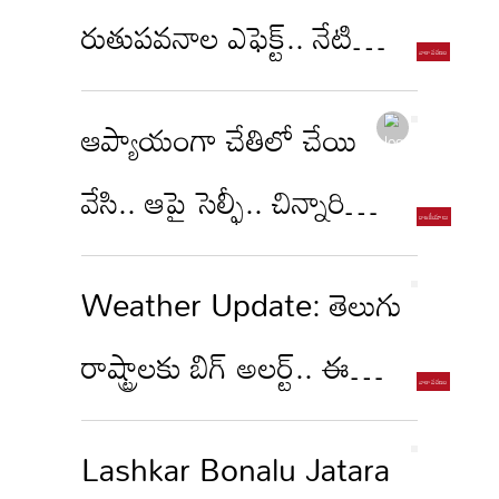
రుతుపవనాల ఎఫెక్ట్.. నేటి
నుంచి ఈ జిల్లాల్లో భారీ వర్షాలు
ఆప్యాయంగా చేతిలో చేయి
వేసి.. ఆపై సెల్ఫీ.. చిన్నారి
బాలుడు కుటుంబానికి అండగా
Weather Update: తెలుగు
పవన్!
రాష్ట్రాలకు బిగ్ అలర్ట్.. ఈ
జిల్లాల్లో భారీ వర్షాలు.. ఇక
Lashkar Bonalu Jatara
దంచుడే దంచుడు