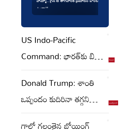
వామ్మో.. గ్రీన్ టీ తాగేవారికి ప్రమాదం పొంచి
చికెన్ తినే
ఉందా!!
US Indo-Pacific
Command: భారత్‌కు బిగ్
షాక్.. చైనాకు అమెరికా
Donald Trump: శాంతి
భయపడిందా? అందుకే
ఒప్పందం కుదిరినా తగ్గని
'ఇండో' పదాన్ని
ట్రంప్.. మాట తప్పితే ఇరాన్‌పై
తొలగించిందా?
గాల్లో గల్లంతైన బోయింగ్