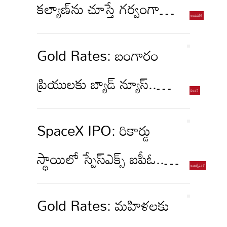
కల్యాణ్‌ను చూస్తే గర్వంగా
ఉంది.. అన్నా లెజినోవా
Gold Rates: బంగారం
ఎమోషనల్ కామెంట్స్!
ప్రియులకు బ్యాడ్ న్యూస్..
భారీగా పెరిగిన ధరలు
SpaceX IPO: రికార్డు
స్థాయిలో స్పేస్‌ఎక్స్ ఐపీఓ..
ఇన్వెస్టర్ల నుంచి భారీగా ఆర్డర్లు!
Gold Rates: మహిళలకు