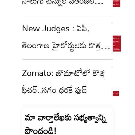
నాలుగు టన్నుల పతంజలి
కారం పొడి వెనక్కి
New Judges : ఏపీ,
తెలంగాణ హైకోర్టులకు కొత్త
జడ్జీలు
Zomato: జొమాటోలో కొత్త
ఫీచర్..సగం ధరకే ఫుడ్