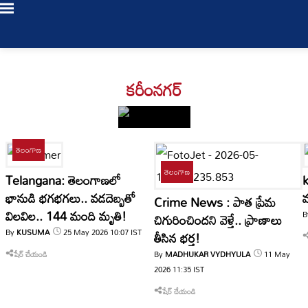
Login
కరీంనగర్
/
Register
తెలంగాణ
తెలంగాణ
Telangana: తెలంగాణలో
k
LIVE
భానుడి భగభగలు.. వడదెబ్బతో
మ
Crime News : పాత ప్రేమ
TV
విలవిల.. 144 మంది మృతి!
B
చిగురించిందని వెళ్తే.. ప్రాణాలు
By
KUSUMA
25 May 2026
10:07
IST
తీసిన భర్త!
Bookmarks
తాజా
0
My Profile
షేర్ చేయండి
By
MADHUKAR VYDHYULA
11 May
వార్తలు
2026
11:35
IST
Log Out
షేర్ చేయండి
తెలంగాణ