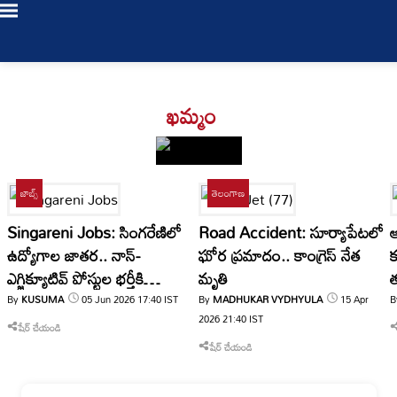
Login
ఖమ్మం
/
Register
జాబ్స్
తెలంగాణ
Singareni Jobs: సింగరేణిలో
Road Accident: సూర్యాపేటలో
ఆ
LIVE
ఉద్యోగాల జాతర.. నాన్-
ఘోర ప్రమాదం.. కాంగ్రెస్ నేత
క
TV
ఎగ్జిక్యూటివ్ పోస్టుల భర్తీకి
మృతి
త
నోటిఫికేషన్.. దరఖాస్తు చేసుకోవడం
By
KUSUMA
05 Jun 2026
17:40
IST
By
MADHUKAR VYDHYULA
15 Apr
B
Bookmarks
తాజా
ఎలాగంటే?
2026
21:40
IST
0
My Profile
షేర్ చేయండి
వార్తలు
షేర్ చేయండి
Log Out
తెలంగాణ