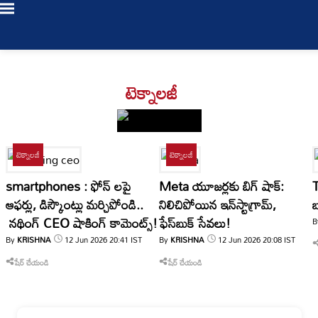
Login
టెక్నాలజీ
/
Register
టెక్నాలజీ
టెక్నాలజీ
smartphones : ఫోన్ లపై
Meta యూజర్లకు బిగ్ షాక్:
LIVE
ఆఫర్లు, డిస్కౌంట్లు మర్చిపోండి..
నిలిచిపోయిన ఇన్‌స్టాగ్రామ్,
బ
TV
నథింగ్ CEO షాకింగ్ కామెంట్స్!
ఫేస్‌బుక్ సేవలు!
B
By
KRISHNA
12 Jun 2026
20:41
IST
By
KRISHNA
12 Jun 2026
20:08
IST
Bookmarks
తాజా
0
My Profile
షేర్ చేయండి
షేర్ చేయండి
వార్తలు
Log Out
తెలంగాణ