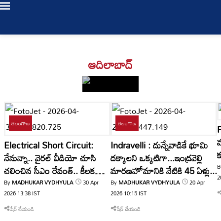
Login
ఆదిలాబాద్
/
Register
తెలంగాణ
తెలంగాణ
LIVE
మ
Electrical Short Circuit:
Indravelli : దున్నేవాడికే భూమి
TV
క
నేనున్నా.. వైరల్ వీడియో చూసి
దక్కాలని ఒక్కటిగా...ఇంద్రవెల్లి
త
B
చలించిన సీఎం రేవంత్.. కీలక
మారణహోమానికి నేటికి 45 ఏళ్లు...
Bookmarks
తాజా
2
ఆదేశాలు!
0
My Profile
By
MADHUKAR VYDHYULA
30 Apr
By
MADHUKAR VYDHYULA
20 Apr
వార్తలు
2026
13:38
IST
2026
10:15
IST
Log Out
షేర్ చేయండి
షేర్ చేయండి
తెలంగాణ