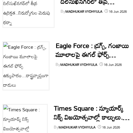
దిల్‌సుఖ్‌నగర్‌లో తీవ్ర
ఉద్రిక్తత..నిరుద్యోగుల మెరుపు
By
MADHUKAR VYDHYULA
16 Jun 2026
ధర్నా
Eagle Force : డ్రగ్స్, గంజాయి
మూలాలపై ఈగల్ ఫోర్స్
ఉక్కుపాదం...రాష్ట్రవ్యాప్తంగా
By
MADHUKAR VYDHYULA
16 Jun 2026
దాడులు
Times Square : న్యూయార్క్
నిక్స్ విజయోత్సవాల్లో కాల్పులు..
రణరంగంగా మారిన టైమ్స్ స్క్వేర్
By
MADHUKAR VYDHYULA
16 Jun 2026