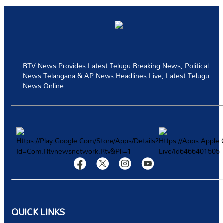
ప్రత్యేకమైన ఆఫర్‌లు మరియు తాజా వార్తలను పొందిన మొదటి వ్యక్తి అవ్వండి
RTV News Provides Latest Telugu Breaking News, Political
News Telangana & AP News Headlines Live, Latest Telugu
News Online.
మా వార్తాలేఖకు సభ్యత్వాన్ని పొందండ
ప్రత్యేకమైన ఆఫర్‌లు మరియు తాజా వార్తలను పొందిన మొదటి వ్యక్తి అవ్వండి
QUICK LINKS