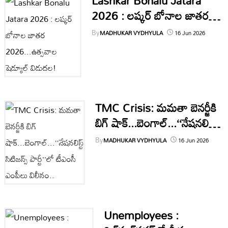
Lashkar Bonalu Jatara
2026 : లష్కర్ బోనాల జాతర
2026...ఉత్సవాల షెడ్యూల్
By
MADHUKAR VYDHYULA
16 Jun 2026
విడుదల!
TMC Crisis: మమతా బెనర్జీకి
బిగ్‌ షాక్‌...బెంగాల్...‘‘నేషనలిస్ట్
సిటిజన్స్ పార్టీ’’లో టీఎంసీ
By
MADHUKAR VYDHYULA
16 Jun 2026
ఎంపీలు విలీనం..
Unemployees :