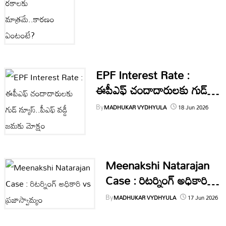
ఆంధ్రప్రదేశ్
నేషనల్
but
EPF Interest Rate :
ఇంటర్నేషనల్
Ter
ఈపీఎఫ్ చందాదారులకు గుడ్‌
రాజకీయాలు
న్యూస్‌..పీఎఫ్‌ వడ్డీ జమకు మోక్షం
By
MADHUKAR VYDHYULA
18 Jun 2026
P
we
క్రైం
th
సినిమా
Meenakshi Natarajan
Case : రిటర్నింగ్‌ అధికారి vs
లైఫ్
Don
ప్రజాస్వామ్యం
acc
స్టైల్
By
MADHUKAR VYDHYULA
17 Jun 2026
బిజినెస్