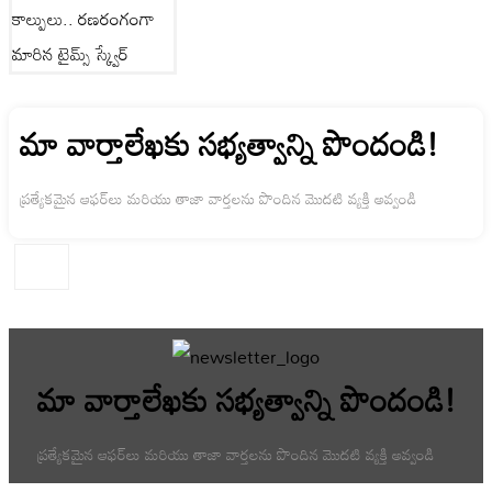
మా వార్తాలేఖకు సభ్యత్వాన్ని పొందండి!