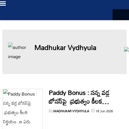
Login
/
Madhukar Vydhyula
Register
LIVE
TV
Paddy Bonus : సన్న వడ్ల
బోనస్‌పై ప్రభుత్వం కీలక
తాజా
నిర్ణయం..ఆ ఏడు రకాలకు
Bookmarks
వార్తలు
By
MADHUKAR VYDHYULA
18 Jun 2026
మాత్రమే..కారణం ఏంటంటే?
0
My Profile
Log Out
తెలంగాణ