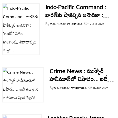
Indo-Pacific Command :
టెక్నాలజీ
భారత్‌కు షాకిచ్చిన అమెరికా :
'ఇండో' పదం తొలగింపు,
By
MADHUKAR VYDHYULA
17 Jun 2026
స్పోర్ట్స్
వివాదాస్పద మ్యాప్..
వీడియోస్
మరిన్ని
Crime News : ముస్సోరీ
Authors
హనీమూన్‌లో విషాదం... ఐటీ
ఉద్యోగిని అనుమానాస్పద మృతి!
By
MADHUKAR VYDHYULA
16 Jun 2026