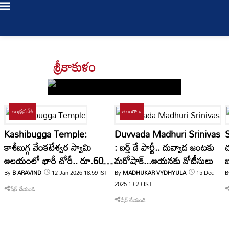
Login
శ్రీకాకుళం
/
Register
ఆంధ్రప్రదేశ్
తెలంగాణ
Kashibugga Temple:
Duvvada Madhuri Srinivas
S
LIVE
కాశీబుగ్గ వేంకటేశ్వర స్వామి
: బర్త్ డే పార్టీ.. దువ్వాడ జంటకు
చ
TV
ఆలయంలో భారీ చోరీ.. రూ.60
మరోషాక్‌...ఆయనకు నోటీసులు
బ
లక్షల విలువైన ఆభరణాలు
By
B ARAVIND
12 Jan 2026
18:59
IST
By
MADHUKAR VYDHYULA
15 Dec
B
Bookmarks
తాజా
ఎత్తుకెళ్లిన దుండగులు
2025
13:23
IST
0
My Profile
షేర్ చేయండి
వార్తలు
షేర్ చేయండి
Log Out
తెలంగాణ