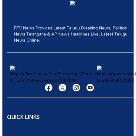
ప్రత్యేకమైన ఆఫర్‌లు మరియు తాజా వార్తలను పొందిన మొదటి వ్యక్తి అవ్వండి
టెక్నాలజీ
RTV News Provides Latest Telugu Breaking News, Political
స్పోర్ట్స్
News Telangana & AP News Headlines Live, Latest Telugu
News Online.
వీడియోస్
మరిన్ని
Authors
QUICK LINKS