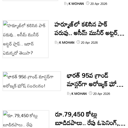
విచారణ!
By
K MOHAN
20 Apr 2026
టెక్నాలజీ
హర్మూజ్‌లో కలిసిన పాక్
స్పోర్ట్స్
పరువు.. అసీమ్ మునీర్ అట్టర్
ఫ్లాప్.. ఇరాన్ ఏమన్నదో తెలుసా?
By
వీడియోస్
K MOHAN
20 Apr 2026
మరిన్ని
భారత్ 95వ గ్రాండ్
Authors
మాస్టర్‌గా అరోణ్యక్ ఘోష్
సంచలనం!
By
K MOHAN
20 Apr 2026
రూ.79,450 కోట్లు
బూడిదపాలు.. రేపు ఓపెనింగ్,