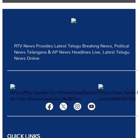
RTV News Provides Latest Telugu Breaking News, Political
మా వార్తాలేఖకు సభ్యత్వాన్ని పొందండ
News Telangana & AP News Headlines Live, Latest Telugu
News Online.
ప్రత్యేకమైన ఆఫర్‌లు మరియు తాజా వార్తలను పొందిన మొదటి వ్యక్తి అవ్వండి
QUICK LINKS