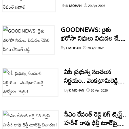
రేవంత్ సవాల్
ఎక్కువగా రాస్తుంటారు.
By
K MOHAN
20 Apr 2026
ఆంధ్రప్రదేశ్
నేషనల్
GOODNEWS: రైతు
భరోసా నిధులు విడుదల చేసిన
but
ఇంటర్నేషనల్
సీఎం రేవంత్ రెడ్డి
Ter
By
K MOHAN
20 Apr 2026
రాజకీయాలు
P
ఏపీ ప్రభుత్వ సంచలన
we
క్రైం
th
నిర్ణయం.. వెంకట్రామిరెడ్డి
సినిమా
ఉద్యోగం ‘ఊస్ట్’!
By
K MOHAN
20 Apr 2026
లైఫ్
Don
acc
సీఎం రేవంత్ రెడ్డి బిగ్ ట్విస్ట్..
స్టైల్
హరీశ్ రావు ఢిల్లీ టూర్‌పై
బిజినెస్