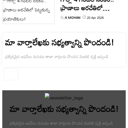
ప్రాణాలు అరచేతిలో
పెట్టుకున్న ప్రయాణికులు!
By
K MOHAN
20 Apr 2026
మా వార్తాలేఖకు సభ్యత్వాన్ని పొందండి!
ప్రత్యేకమైన ఆఫర్‌లు మరియు తాజా వార్తలను పొందిన మొదటి వ్యక్తి అవ్వండి