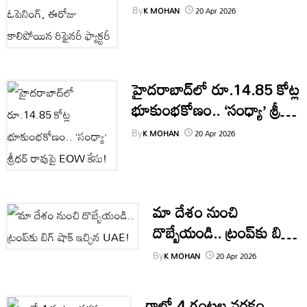
ఈరోజు కాలిపోయిన రిఫైనరీ
By
K MOHAN
20 Apr 2026
ఫ్యాక్టరీ
హైదరాబాద్‌లో రూ.14.85 కోట్ల
భూకుంభకోణం.. ‘సంధ్యా’ శ్రీధర్
రావుపై EOW కేసు!
By
K MOHAN
20 Apr 2026
మా దేశం నుంచి
దొబ్బేయండి.. ట్రంప్‌కు బిగ్
షాక్ ఇచ్చిన UAE!
By
K MOHAN
20 Apr 2026
గాల్లో 4 గంటల నరకం..