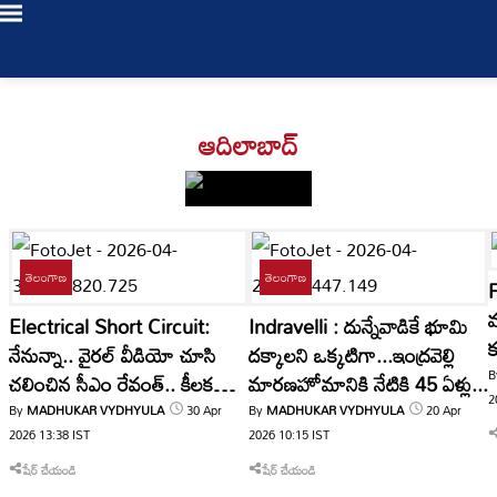
Login
ఆదిలాబాద్
/
Register
తెలంగాణ
తెలంగాణ
LIVE
మ
Electrical Short Circuit:
Indravelli : దున్నేవాడికే భూమి
TV
క
నేనున్నా.. వైరల్ వీడియో చూసి
దక్కాలని ఒక్కటిగా...ఇంద్రవెల్లి
త
B
చలించిన సీఎం రేవంత్.. కీలక
మారణహోమానికి నేటికి 45 ఏళ్లు...
Bookmarks
తాజా
2
ఆదేశాలు!
0
My Profile
By
MADHUKAR VYDHYULA
30 Apr
By
MADHUKAR VYDHYULA
20 Apr
వార్తలు
2026
13:38
IST
2026
10:15
IST
Log Out
షేర్ చేయండి
షేర్ చేయండి
తెలంగాణ