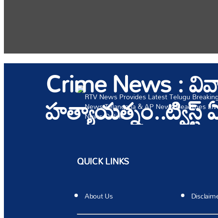
Crime News : వివాహ
హత్యాయత్నం..ట్విస్ట్
RTV News Provides Latest Telugu Breaking 
News Telangana & AP News Headlines Live
News Online.
QUICK LINKS
About Us
Disclaim