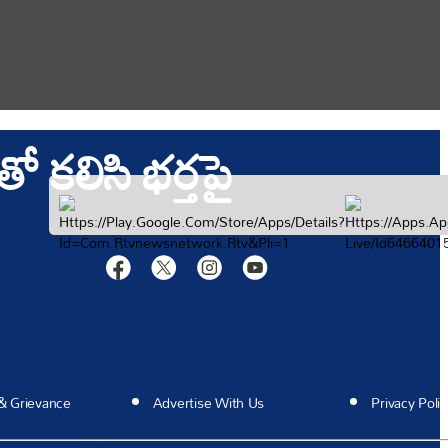
ందండి!
కలిసి భర్తపై
అవ్వండి
& Grievance
Advertise With Us
Privacy Polic