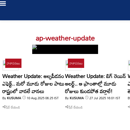
Login
ap-weather-update
/
Register
వాతావరణం
వాతావరణం
Weather Update: అల్పపీడనం
Weather Update: బిగ్ రెయిన్
LIVE
ఎఫెక్ట్.. మరో మూడు రోజుల పాటు
అలర్ట్.. ఆ ప్రాంతాల్లో మూడు
ఎ
TV
రాష్ట్రంలో వానలే వానలు
రోజులు కుండపోత వర్షాలే!
త
By
KUSUMA
10 Aug 2025
06:25
IST
By
KUSUMA
27 Jul 2025
16:01
IST
B
Bookmarks
తాజా
0
My Profile
షేర్ చేయండి
షేర్ చేయండి
వార్తలు
Log Out
తెలంగాణ