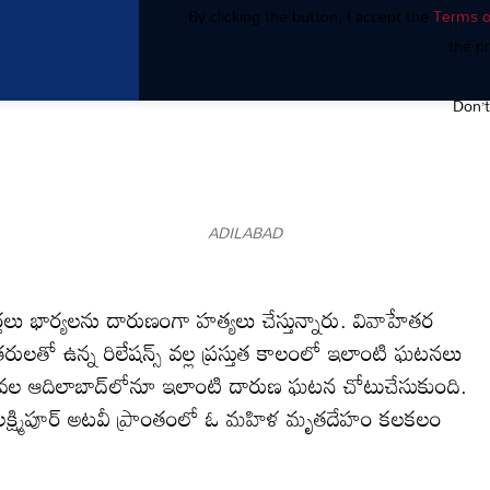
By clicking the button, I accept the
Terms o
the pr
Don’
ADILABAD
తలు భార్యలను దారుణంగా హత్యలు చేస్తున్నారు. వివాహేతర
తో ఉన్న రిలేషన్స్ వల్ల ప్రస్తుత కాలంలో ఇలాంటి ఘటనలు
ీవల ఆదిలాబాద్‌లోనూ ఇలాంటి దారుణ ఘటన చోటుచేసుకుంది.
ం లక్ష్మిపూర్ అటవీ ప్రాంతంలో ఓ మహిళ మృతదేహం కలకలం