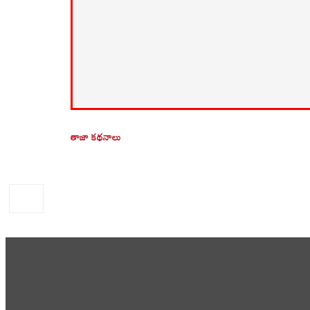
తాజా కథనాలు