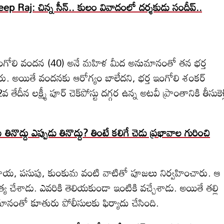
p Raj: చిన్న సీన్.. కులం వివాదంలో దర్శకుడు సందీప్..
ఇంగోలి వందన (40) అనే మహిళ మీద అనుమానంతో తన భర్త
పారు. అయితే వందనకు ఆరోగ్యం బాలేదని, భర్త ఇంగోలి శంకర్
దీన లక్ష్మీ పూర్ చెక్‌పోస్టు దగ్గర ఉన్న అటవీ ప్రాంతానికి తీసుకెళ్
తినొద్దు ఎప్పుడు తినొద్దు? తింటే కలిగే చెడు ప్రభావాల గురించి
రి కాయ, పసుపు, కుంకుమ వంటి వాటితో పూజలు నిర్వహించారు. ఆ
త్య చేశాడు. ఎవరికి తెలియకుండా ఇంటికి వచ్చేశాడు. అయితే తల్లి
ానంతో కూతురు పోలీసులకు ఫిర్యాదు చేసింది.