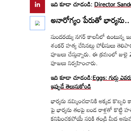
ఇది కూడా చూడండి:
Director Sandee
అనారోగ్యం పేరుతో భార్యను..
సుందరయ్య నగర్ కాలనీలో ఉంటున్న 
శంకర్ హత్య చేసినట్లు పోలీసులు తెలి
పూజలు చేస్తున్నారు. ఈ క్రమంలో జులై 2వ తే
పూజలు నిర్వహించారు.
ఇది కూడా చూడండి:
Eggs: గుడ్లు ఎవరు 
ఇప్పుడే తెలుసుకోండి
భార్యను నమ్మించడానికి అక్కడ కొబ్బ
పై భార్యను తలపై బండ రాళ్లతో కొట్టి హ
కనిపించకపోయే సరికి తండ్రి మీద అనుమ