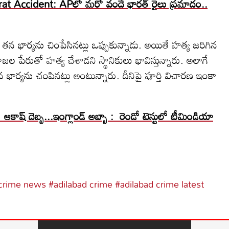
t Accident: APలో మరో వందే భారత్ రైలు ప్రమాదం..
ా తన భార్యను చింపేసినట్లు ఒప్పుకున్నాడు. అయితే హత్య జరిగిన
ల పేరుతో హత్య చేశాడని స్థానికులు భావిస్తున్నారు. అలాగే
ర్యను చంపినట్లు అంటున్నారు. దీనిపై పూర్తి విచారణ ఇంకా
ష్ దెబ్బ...ఇంగ్లాండ్ అబ్బా : రెండో టెస్టులో టీమిండియా
 crime news
#adilabad crime
#adilabad crime latest