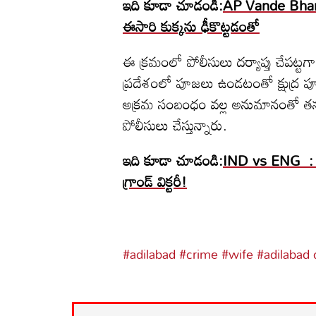
ఇది కూడా చూడండి:
AP Vande Bhara
ఈసారి కుక్కను ఢీకొట్టడంతో
ఈ క్రమంలో పోలీసులు దర్యాప్తు చేపట్టగ
ప్రదేశంలో పూజలు ఉండటంతో క్షుద్ర పూజ
అక్రమ సంబంధం వల్ల అనుమానంతో తన భా
పోలీసులు చేస్తున్నారు.
ఇది కూడా చూడండి:
IND vs ENG : ఆకా
గ్రాండ్ విక్టరీ!
#adilabad
#crime
#wife
#adilabad