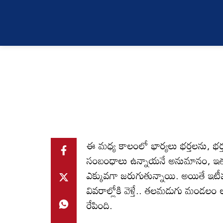
ఈ మధ్య కాలంలో భార్యలు భర్తలను, భర్
సంబంధాలు ఉన్నాయనే అనుమానం, ఇతరుల
ఎక్కువగా జరుగుతున్నాయి. అయితే ఇట
వివరాల్లోకి వెళ్తే.. తలమడుగు మండల
రేపింది.