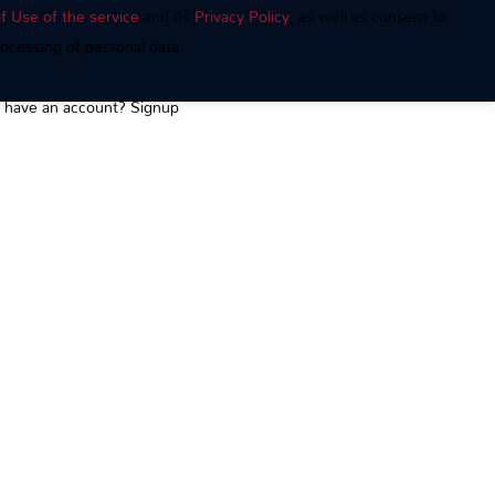
f Use of the service
and its
Privacy Policy
, as well as consent to
ocessing of personal data.
t have an account?
Signup