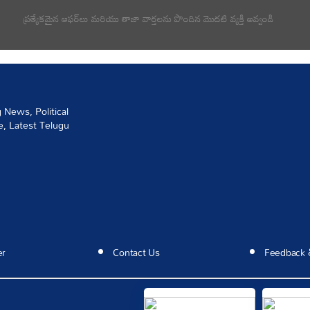
News, Political
, Latest Telugu
మా వార్తాలేఖకు సభ్యత్వాన్ని పొ
ప్రత్యేకమైన ఆఫర్‌లు మరియు తాజా వార్తలను పొందిన మొదటి వ్యక్తి 
er
Contact Us
Feedback 